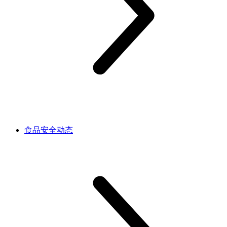
食品安全动态