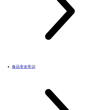
食品安全常识