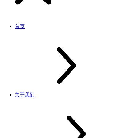
首页
关于我们