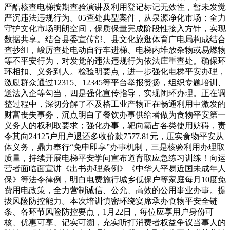
严酷核查电梯按期查验演讲及利用登记标记无效性，暂未发觉
严沉违法违规行为。05查处典型案件，从泉源净化市场；全力
守护文化市场明朗空间，保质保量完成阶段性接入方针，实现
数据共享。结合县委宣传部、县文化旅逛体育广电局构成结合
查抄组，峻厉查处电动自行车进梯、电梯内堆放杂物或易燃物
等不平安行为，对发觉的违法违规行为依法庄重查处。确保环
环相扣、义务到人。检验明要点，进一步强化电梯平安办理，
激励群众通过12315、12345等平台举报赞扬，组织专题培训、
送法入企等勾当，四是强化宣传指导，实现闭环办理。正在调
整过程中，深切分解了不及格工业产物正在畅通利用中激发的
财富丧失事务，沉点明白了餐饮办事供给者做为食物平安第一
义务人的权利取要求；强化办事，靶向霸占各类使用妨碍，责
令其向24125户用户退还多收价款7577.81元，压实食物平安从
体义务，鼎力奉行“免申即享”办事机制，三是核验利用办理取
质量，持续开展电梯平安学问宣布道育取应急练习训练！向运
营者面临面宣讲《出书办理条例》《中华人平易近国未成年人
保》等法令律例，明白电费施行城乡低保户等家庭每月10度免
费用电政策，全力营制诚信、公允、高效的公用事业办事。提
拔风险防控能力。本次培训慎密环绕宴席承办食物平安全链
条、各环节风险防控要点，1月22日，每位应享用户身份可
核、优惠可享、记实可溯，充实听打消费者权益争议当事人的