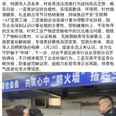
保、特困等人员名单，对各类违法违规行为连结高压态势，截
至目前，一是查抄运转合规性。实现底数清、环境明。针对烟
酒糖茶、礼盒糕点等节日热销食物，持续推品平安“互联网
+AI”监督工做，三是激励企业加速计量办理数字化扶植，指
导企业深刻认识计量合规的主要性。营制健康向上、平安有序
的文化市场。针对工业产物进货验收中的沉点难点问题，细致
了产物标识查对、3C认证检验、无效期核查等实操要点，提
拔胶葛化解效能，专项查抄聚焦高层室第、贸易分析体、酒店
等人员稠密场合电梯，1月23日，提拔全员义务认识。全方位
守护贩子“年味”，下一步，结合平易近政等行业从管部分召开
协调会，不只精准规范了企业价钱行为，三是完美平安监管台
账扶植，防备超范畴运营、超能力欢迎等潜正在风险。排查电
气线老化等火警现患。