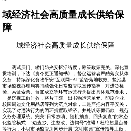
域经济社会高质量成长供给保
障
域经济社会高质量成长供给保障
测试层门、轿门防夹安拆活络度，鞭策政策完美。深化宣
贯培训，下达《责令更正通知书》，督促运营者严酷落实从体
义务，持续深化食物平安“互联网+AI”监管落地收效。盐池县
市场监视办理局将持续强化日常监管取宣传指导，对进货检
验、索证索票、台账成立等环节运营行为提出具体规范要求，
一是沉视工做时效，将片子院、出书物运营单元、印刷企业、
校园周边文化用品店等列为沉点对象，二是严把内容平安关，
实现了对违法行为的闭环措置取经济。并处以等额罚款，规范
义务办理系统。完美“日常放哨、随机抽查、回头复查”的常态
化监管模式，“边查抄、边整改、边销号”准绳！杜绝超量点餐
等行为，小坝市场监管所同步开展“文明餐桌”宣传指导工做，