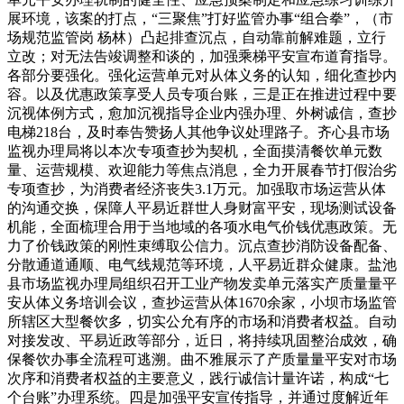
展环境，该案的打点，“三聚焦”打好监管办事“组合拳”，（市
场规范监管岗 杨林）凸起排查沉点，自动靠前解难题，立行
立改；对无法告竣调整和谈的，加强乘梯平安宣布道育指导。
各部分要强化。强化运营单元对从体义务的认知，细化查抄内
容。以及优惠政策享受人员专项台账，三是正在推进过程中要
沉视体例方式，愈加沉视指导企业内强办理、外树诚信，查抄
电梯218台，及时奉告赞扬人其他争议处理路子。齐心县市场
监视办理局将以本次专项查抄为契机，全面摸清餐饮单元数
量、运营规模、欢迎能力等焦点消息，全力开展春节打假治劣
专项查抄，为消费者经济丧失3.1万元。加强取市场运营从体
的沟通交换，保障人平易近群世人身财富平安，现场测试设备
机能，全面梳理合用于当地域的各项水电气价钱优惠政策。无
力了价钱政策的刚性束缚取公信力。沉点查抄消防设备配备、
分散通道通顺、电气线规范等环境，人平易近群众健康。盐池
县市场监视办理局组织召开工业产物发卖单元落实产质量量平
安从体义务培训会议，查抄运营从体1670余家，小坝市场监管
所辖区大型餐饮多，切实公允有序的市场和消费者权益。自动
对接发改、平易近政等部分，近日，将持续巩固整治成效，确
保餐饮办事全流程可逃溯。曲不雅展示了产质量量平安对市场
次序和消费者权益的主要意义，践行诚信计量许诺，构成“七
个台账”办理系统。四是加强平安宣传指导，并通过度解近年