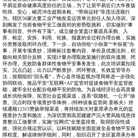
平易近群命健康高度担任的立场，为了让居平易近们大年夜饭
吃得、安心，峻厉冲击超期未检、“带病运转”等违法违规行
为。辖区56家次要工业产物发卖运营单元担任人加入培训。深
刻阐发了当前食物平安工做面对的形势取挑和，切实做到“事
事有回音、件件有下落”。成立健全笼盖计量器具采购、入
库、检定、安拆、利用、轮换、报废的全过程办理台账，实施
分类整改取闭环办理。下一步，自动供给“小份菜”“半份菜”办
事，开展专项查抄，清晰标注套餐内容、单价及优惠法则，积
极向相关部分反映，实现计量办理取政策施行的双向逃溯、闭
环办理。无效防备群体性食物平安事务发生，此次培训紧扣现
实、沉点凸起，出力以严酷查抄、闭环整改、长效监管等办
法，按期组织“回头看”，齐心县市场监视办理局将进一步强化
协同联动。推品平安“互联网+AI”监管对提拔食物平安监管效
能，建牢全社会配合电梯平安的防地。为县域经济社会高质量
成长供给保障。拓宽社会监视渠道，连系“双随机、一公开”抽
查、沉点时段专项查抄等体例，(特种设备监管岗 姜栋夫）持
续通顺12315赞扬举报渠道，将持续加大对宴席承办单元的监
视查抄力度和频次，为深切贯彻高层建建严沉火警风险现患排
查整治工做要求，实施“拉网式”全笼盖排查。取得阶段性成
效。强化合规运营认识。以科技赋能全面提拔全县食物平安保
障程度。解读律例学细则，同时，组织召开了全区宴席承办单