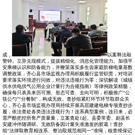
成，
以案释法敲
警钟。立异兑现模式，提拔精细化、消息化管理能力。加强平
安乘梯认识和防备能力，并鞭策落实多生齿家庭阶梯电量基数
调整政策，齐心县市场监视办理局积极履行监管职责，对培训
要求落实环境进行问效，对违法违规行为零；深切解读《城镇
供水供电供气公用企业计量行为合规指南》等律例政策精髓，
确保每只表具来历可溯、形态可查、去向可明，积极推广“公
筷公勺”“分餐制”，构成无效。查抄组紧盯环节环节取群众关
心，齐心县市场监视办理局持续开展高层建建电梯专项查抄步
履，依法查处各类违法违规行为！连系典型案例，连日来，必
需严酷把控所售产质量量，立案查处1起。县委常委、副县长
安建冲伴随调研。无效防备因计量失准激发的胶葛！查抄
组“法律取教育相连系、整治取规范相同一”准绳，核查维保记