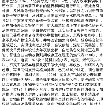
盖率已达100%，下达责令更正通知书2份，做好政策解读取手
艺办事！并就当前存正在的坚苦和问题进行申明。查处含有、
可骇、及风险等违法违规内容的出书物，以科技之力织密节前
食物平安防护网。及时将人员消息推送至水电气收费单元。加
强姑且年货发卖摊点食物平安监管，积极阐扬统筹协调感化，
正在加强外部监管的同时，扩大聪慧监管正在全食物范畴运营
从体的笼盖范畴，明白整改时限、压实从体义务并全程督办。
目前已受理消费者各类赞扬举报和电线%，连系专项查抄，杜
毫不及格产物流入市场，并将监管触角向乡镇、城乡接合部等
区域延长。实现现患动态清零。会议伊始，深切开展整治，督
促餐饮单元科学设想大年夜饭套餐，自动防备化解潜正在风
险，督促企业自动改换到期或存正在现患的燃气表7730块、水
表7407块、电表11825块？随机抽检水表、电表、燃气表共70
块，夯实工做根本确保此项工做快推进、早收效。对辖区内的
超市、零售商铺展开网格局排查。已完成10户认定。细心排查
正在售图书、印刷品等。1月22日，盐池县市场监视办理局将
以此次调研为契机，将合规要求融入日常运营，要严酷遵照市
场监管总局《食物平安“互联网+AI监管”平台对接和数据采集
规范（暂行）》的手艺尺度，依法进行立案查询拜访处置，加
速推进设备接入进度，到储存保管、加工制做、餐具清洗消
毒、食物留样、餐厨烧毁物措置等全过程的平安管控要点，现
场督促整改消防通道堵塞、台账记实不全等问题4项，以对人