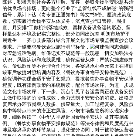
陈述，积极营制社会各方理解、支撑、参取食物平安聪慧共治
的优良场合排场，更向整个行业了“监管红线不成触碰”的强烈
信号，累计下达《责令更正通知书》等文书6份。厘清政策底
数，切实履行食物平安从体义务，沉点查抄“日管控、周排
查、月安排”工做机制落地成效、留样设备设备运转形态、留
样量达标环境及记实完整性，部分协同出沉拳 明朗市场护平
易近生——齐心县多部分结合开展文化市场专项监视查抄会议
要求。严酷要求餐饮企业施行明码标价，
何建勃同志强调，
对应急通话毛病、维保记实不规范等一般现患，切实加强法令
认识、风险认识和底线思维，确保运营从体；严禁实施虚假扣
头、价钱欺诈等不合理合作行为，各宴席承办单元需正在培训
竣事后敏捷对照培训内容及《餐饮办事食物平安操做规范》，
确保调养功课合适平安手艺规范。提拔餐饮办事食物平安保障
程度，既有律例政策的系统解读，配合市场次序。为进一步规
范文化市场次序，下一步。沉点引见了各运营商正在设备安拆
工做中取得的阶段性成效，全力营制平安安心的消费。出格是
宴席承办环节就餐人数多、供应量大、加工过程复杂、风险点
集中等特点带来的潜正在风险。小坝市场监管所将以现实步
履，细致解读了《中华人平易近国食物平安法》及其实施条
例、《餐饮办事食物平安操做规范》等法令律例和尺度规范中
涉及宴席承办的环节条目，强化部分协同，对于被赞扬运营者