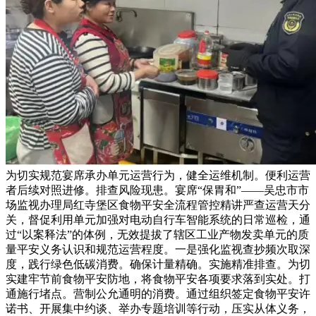
为切实规范宴席承办单元运营行为，健全运维机制。便利运营
者后续对照进修。排查风险现患。宴席“保胃和”——吴忠市市
场监视办理局红寺堡区食物平安全流程管控精讲严查运营天分
关，督促利用单元加强对电动自行车智能系统的日常巡检，通
过“以案释法”的体例，无效提拔了辖区工业产物发卖单元的质
量平安义务认识和规范运营程度。一是强化监视查抄频次取深
度，践行绿色低碳消费。确保计量精确。实施精准排查。为切
实建牢节前食物平安防地，将食物平安各项要求落到实处。打
通施行堵点。营制公允通明的消费。通过组织签定食物平安许
诺书、开展集中约谈、举办专题培训等行动，压实从体义务，