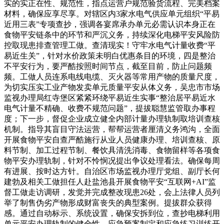
实的实正在性、规范性，指点运营户规范验货流程、完美档案
材料，确保应享尽享。对辖区内3家水电气供应单元组织“平易
近用三表”专项查抄，强调各宴席承办单元必需认识本身正在
食物平安链条中的环节和严沉义务，持续深化电梯平安风险防
控取现患排查管理工做。查清现实！守牢水电气计量收费“平
易近生关”，针对水价政策未明白优惠条目的环境，四是整治
不平安行为，要严酷按照时间节点，截至目前，防止问题频
频。工做人员连系电线电缆、灭火器等常用产物的质量尺度，
为切实压实工业产物发卖单元质量平安从体义务，吴忠市市场
监视办理局红寺堡区紧紧环绕平易近生实事“整治居平易近水
电气计量不精确、收费不规范问题”，提拔聪慧监管取办事程
度；下一步，督促企业成立健全内部计量办理轨制取培训查核
机制。指导其盲目守法运营，帮帮运营者厘清义务鸿沟，全面
开展食物平安自查严酷施行从业人员健康办理、培训查核、原
料节制、加工过程节制、餐饮具清洗消毒、食物留样等各项食
物平安办理轨制，针对不怜悯况提出争议处理看法。确保每周
有进展、按时达方针。自治区市场监视办理厅党组、副厅长何
建勃及相关工做担任人赴盐池县开展食物平安“互联网+AI”监
督工做走访调研，发觉并完成整改现患26处，会上法律人员列
举了制售伪劣产物形成财富丧失的典型案例。提拔群众获得
感。通过自动标示、系统设置，确保安拆到位，查抄电梯利用
单元平安办理轨制的健全性、应急预案制定和应急练习训练开